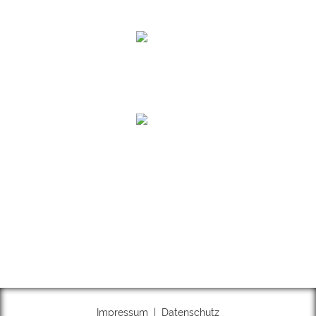
e-Mail:
info@frauenhaus-soest.de
02921 17585
info@frauenhaus-soest.de
Soziale Medien
Impressum
|
Datenschutz