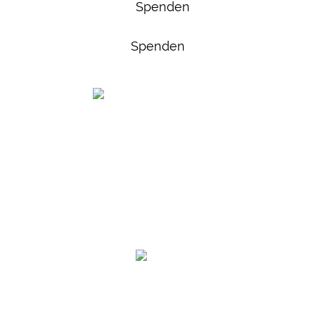
Spenden
Frauenhaus Soest
Feldmühlenweg 19
59494 Soest
Tel.: 02921 17585
e-Mail:
info@frauenhaus-soest.de
02921 17585