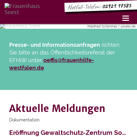
02921 17585
Notfall-Telefon:
Toggl
navig
Manfred Schimmel / pixelio.de
Presse- und Informationsanfragen
richten
Sie bitte an das Öffentlichkeitsreferat der
EFHiW unter
oeffis@frauenhilfe-
westfalen.de
Aktuelle Meldungen
Dokumentation
Artikel lesen
Eröffnung Gewaltschutz-Zentrum Soest